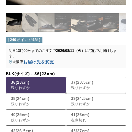
[
240
ポイント進呈 ]
明日
13時00分
までのご注文で
2026/08/11（火）
に
宅配
でお届けしま
す。
お届け先を変更
大阪府
36(23cm)
BLK(サイズ)
36(23cm)
37(23.5cm)
残りわずか
残りわずか
38(24cm)
39(24.5cm)
残りわずか
残りわずか
40(25cm)
41(26cm)
残りわずか
在庫切れ
42(26.5cm)
43(27cm)