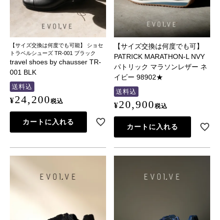
【サイズ交換は何度でも可能】 ショセ
【サイズ交換は何度でも可】
トラベルシューズ TR-001 ブラック
PATRICK MARATHON-L NVY
travel shoes by chausser TR-
パトリック マラソンレザー ネ
001 BLK
イビー 98902★
送料込
送料込
24,200
¥
税込
20,900
¥
税込
カートに入れる
カートに入れる