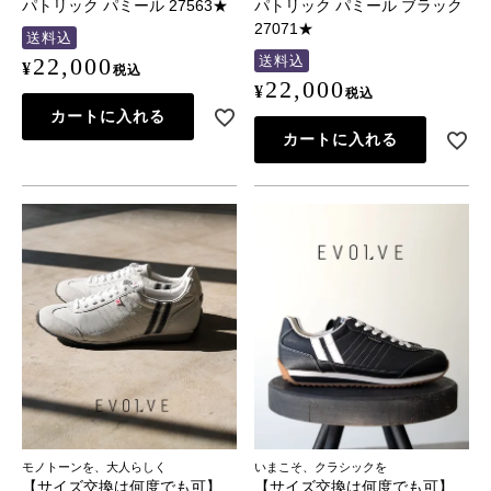
パトリック パミール 27563★
パトリック パミール ブラック
27071★
送料込
送料込
22,000
¥
税込
22,000
¥
税込
カートに入れる
カートに入れる
モノトーンを、大人らしく
いまこそ、クラシックを
【サイズ交換は何度でも可】
【サイズ交換は何度でも可】