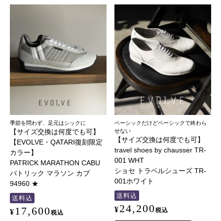
季節を問わず、足元はシックに
ベーシックだけどベーシックで終わら
【サイズ交換は何度でも可】
せない
【サイズ交換は何度でも可】
【EVOLVE・QATARI復刻限定
travel shoes by chausser TR-
カラー】
001 WHT
PATRICK MARATHON CABU
ショセ トラベルシューズ TR-
パトリック マラソン カブ
001ホワイト
94960 ★
送料込
送料込
24,200
17,600
¥
税込
¥
税込