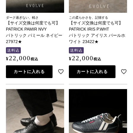
ダーク過ぎない、軽さ
この柔らかさを、記憶する
【サイズ交換は何度でも可】
【サイズ交換は何度でも可】
PATRICK PAMIR NVY
PATRICK IRIS P.WHT
パトリック パミール ネイビー
パトリック アイリス パールホ
27972★
ワイト 23422★
送料込
送料込
22,000
22,000
¥
¥
税込
税込
カートに入れる
カートに入れる