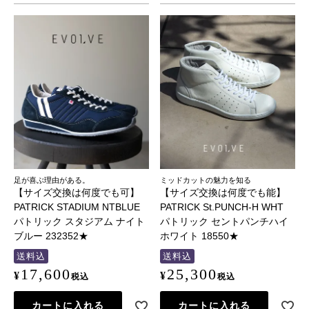
足が喜ぶ理由がある。
ミッドカットの魅力を知る
【サイズ交換は何度でも可】
【サイズ交換は何度でも能】
PATRICK STADIUM NTBLUE
PATRICK St.PUNCH-H WHT
パトリック スタジアム ナイト
パトリック セントパンチハイ
ブルー 232352★
ホワイト 18550★
送料込
送料込
17,600
25,300
¥
¥
税込
税込
カートに入れる
カートに入れる