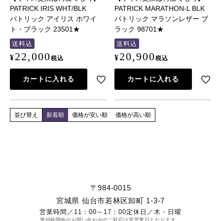
PATRICK IRIS WHT/BLK
PATRICK MARATHON-L BLK
パトリック アイリス ホワイ
パトリック マラソンレザー ブ
ト・ブラック 23501★
ラック 98701★
送料込
送料込
22,000
20,900
¥
¥
税込
税込
カートに入れる
カートに入れる
並び替え
新着順
価格が安い順
価格が高い順
〒984-0015
宮城県 仙台市若林区卸町 1-3-7
営業時間／
11：00～17：00
定休日／
木・日曜
受付時間外のお問い合わせのご対応は翌営業日となります。