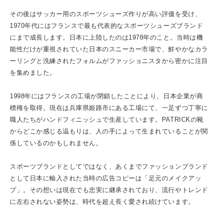
その後はサッカー用のスポーツシューズ作りが高い評価を受け、
1970年代にはフランスで最も代表的なスポーツシューズブランド
にまで成長します。日本に上陸したのは1978年のこと。当時は機
能性だけが重視されていた日本のスニーカー市場で、鮮やかなカラ
ーリングと洗練されたフォルムがファッショニスタから密かに注目
を集めました。
1998年にはフランスの工場が閉鎖したことにより、日本企業が商
標権を取得。現在は兵庫県姫路市にある工場にて、一足ずつ丁寧に
職人たちがハンドフィニッシュで生産しています。PATRICKの靴
からどこか感じる温もりは、人の手によって生まれていることが関
係しているのかもしれません。
スポーツブランドとしてではなく、あくまでファッションブランド
として日本に輸入された当時の広告コピーは「足元のメイクアッ
プ」。その想いは現在でも忠実に継承されており、流行やトレンド
に左右されない姿勢は、時代を超え長く愛され続けています。