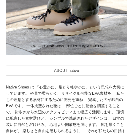
ABOUT native
Native Shoes は 「心豊かに、足どり軽やかに」という思想を大切に
しています。 軽量で柔らかく、リサイクル可能なEVA素材を、 私た
ちの理想とする素材にするために開発を重ね、 完成したのが独自の
EVAです。 一体成型された靴は、 部位ごとに配合を調整すること
で、 街歩きから水辺のアクティビティまで幅広く活躍します。 環境
に配慮した素材選びと、 シンプルで洗練されたデザインは、 日常の
装いに自然と溶け込み、 心地よい開放感を届けます。 靴を履くこと
自体が、 楽しさと自由を感じられるように── それが私たちの目指す