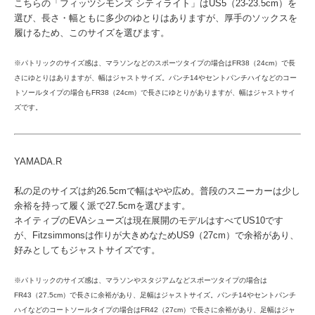
こちらの「フィッツシモンズ シティライト」はUS5（23-23.5cm）を
選び、長さ・幅ともに多少のゆとりはありますが、厚手のソックスを
履けるため、このサイズを選びます。
※パトリックのサイズ感は、マラソンなどのスポーツタイプの場合はFR38（24cm）で長
さにゆとりはありますが、幅はジャストサイズ。パンチ14やセントパンチハイなどのコー
トソールタイプの場合もFR38（24cm）で長さにゆとりがありますが、幅はジャストサイ
ズです。
YAMADA.R
私の足のサイズは約26.5cmで幅はやや広め。普段のスニーカーは少し
余裕を持って履く派で27.5cmを選びます。
ネイティブのEVAシューズは現在展開のモデルはすべてUS10です
が、Fitzsimmonsは作りが大きめなためUS9（27cm）で余裕があり、
好みとしてもジャストサイズです。
※パトリックのサイズ感は、マラソンやスタジアムなどスポーツタイプの場合は
FR43（27.5cm）で長さに余裕があり、足幅はジャストサイズ。パンチ14やセントパンチ
ハイなどのコートソールタイプの場合はFR42（27cm）で長さに余裕があり、足幅はジャ